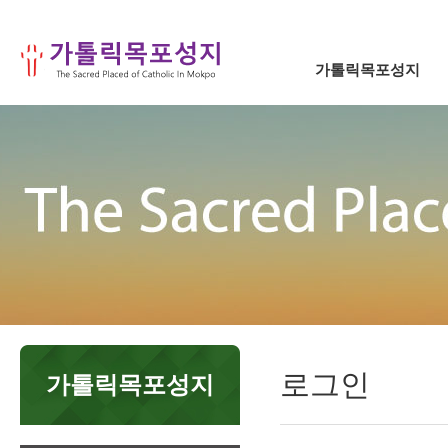
가톨릭목포성지
로그인
가톨릭목포성지