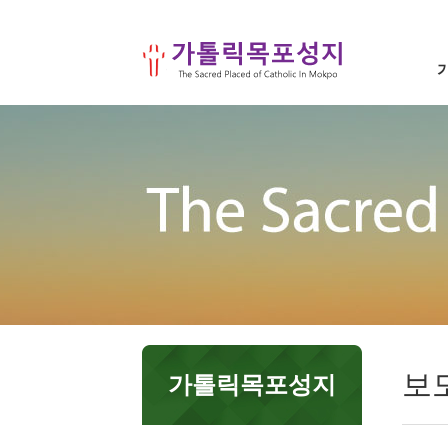
보
가톨릭목포성지