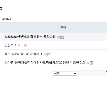
료
1 페이지
제목
보노보노신부님과 함께하는 음악파정
일상의 기적...
목포 5지역 울뜨레야 행사
1
한가장(한국가톨릭장애인사도직협의회)2024년 여름연수회