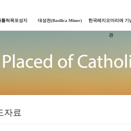
가톨릭목포성지
대성전(Basilica Minor)
한국레지오마리애 기
관
도자료