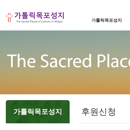
가톨릭목포성지
후원신청
가톨릭목포성지