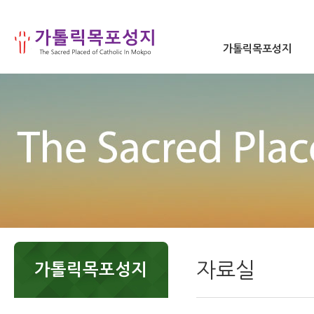
가톨릭목포성지
자료실
가톨릭목포성지