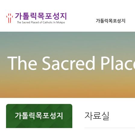
가톨릭목포성지
자료실
가톨릭목포성지